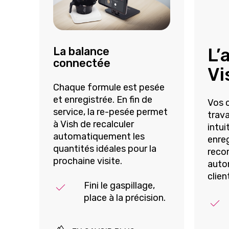
L’
La balance
connectée
Vi
Chaque formule est pesée
et enregistrée. En fin de
Vos 
service, la
re-pesée
permet
trava
à
Vish
de recalculer
intui
automatiquement les
enreg
quantités idéales pour la
reco
prochaine visite.
auto
clien
Fini le gaspillage,
place à la précision.