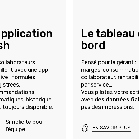
Le tableau
application
bord
sh
Pensé pour le
gérant :
collaborateurs
marges, consommatio
illent avec une app
collaborateur, rentabil
tive : formules
par service…
istrées,
Vous pilotez votre act
mmandations
avec
des données fia
matiques, historique
pas des impressions.
t toujours disponible.
Simplicité pour
EN SAVOIR PLUS
l’équipe