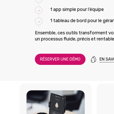
1 app simple pour l’équipe
1 tableau de bord pour le géra
Ensemble, ces outils transforment vo
un processus fluide, précis et rentable
R
É
S
E
R
V
E
R
U
N
E
D
É
M
O
EN SAV