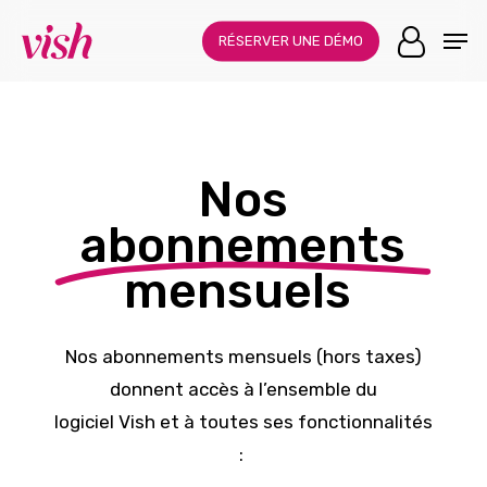
Skip
Menu
Men
to
RÉSERVER UNE DÉMO
main
content
Nos
abonnements
mensuels
Nos
abonnements mensuels
(hors taxes)
donnent accès à l’ensemble du
logiciel
Vish
et à toutes ses fonctionnalités
: