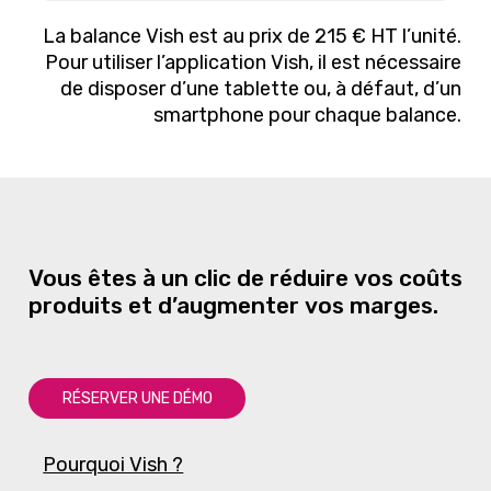
La balance
Vish
est au prix de 215 € HT l’unité.
Pour utiliser l’application
Vis
h, il est nécessaire
de disposer d’une tablette ou, à défaut, d’un
smartphone pour chaque balance.
Vous
êtes
à
un
clic
de
réduire
vos
coûts
produits
et
d’augmenter
vos
marges.
R
É
S
E
R
V
E
R
U
N
E
D
É
M
O
Pourquoi Vish ?