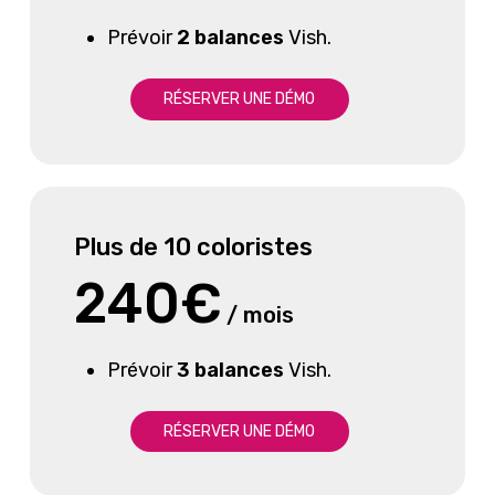
Prévoir
2 balances
Vish.
R
É
S
E
R
V
E
R
U
N
E
D
É
M
O
Plus de 10
coloristes
240€
/ mois
Prévoir
3
balances
Vish.
R
É
S
E
R
V
E
R
U
N
E
D
É
M
O