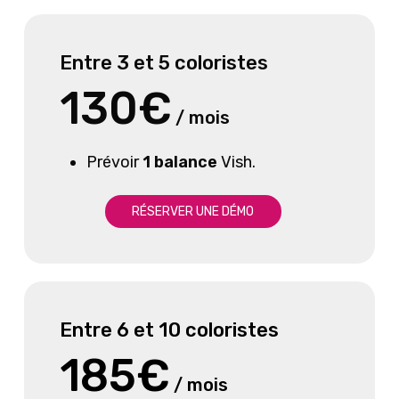
Entre 3 et 5 coloristes
130€
/ mois
Prévoir
1 balance
Vish.
R
É
S
E
R
V
E
R
U
N
E
D
É
M
O
Entre 6 et 10
coloristes
185€
/ mois