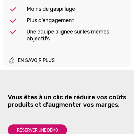
Moins de gaspillage
Plus d’engagement
Une équipe alignée sur les mêmes
objectifs
EN SAVOIR PLUS
Vous
êtes
à
un
clic
de
réduire
vos
coûts
produits
et
d’augmenter
vos
marges.
R
É
S
E
R
V
E
R
U
N
E
D
É
M
O