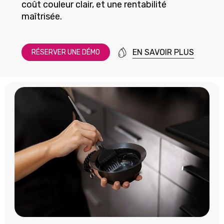
coût couleur clair, et une rentabilité
maîtrisée.
EN SAVOIR PLUS
R
É
S
E
R
V
E
R
U
N
E
D
É
M
O